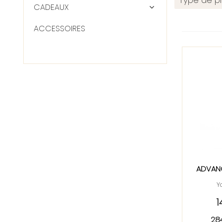
Type de pr
CADEAUX
ACCESSOIRES
ADVANC
Y
1
28