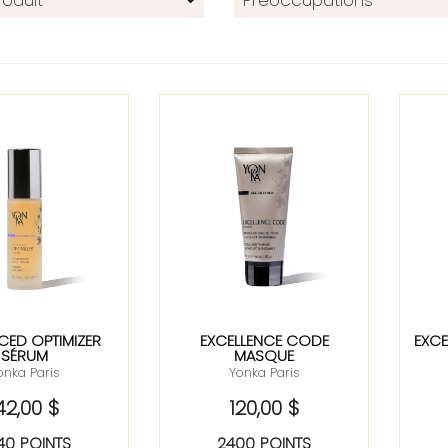
oduit
Préoccupations
ED OPTIMIZER
EXCELLENCE CODE
EXC
SÉRUM
MASQUE
onka Paris
Yonka Paris
42,00 $
120,00 $
40 POINTS
2400 POINTS