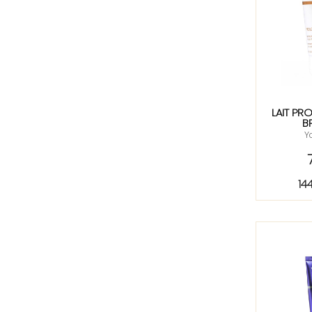
LAIT PR
B
Y
14