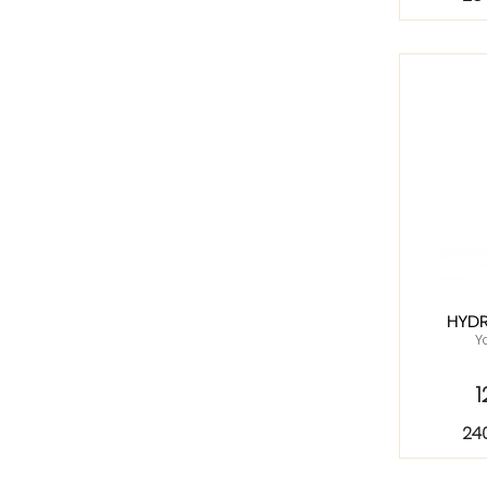
HYDR
Y
1
24