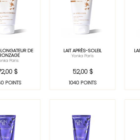
OLONGATEUR DE
LAIT APRÈS-SOLEIL
LA
RONZAGE
Yonka Paris
onka Paris
72,00 $
52,00 $
40 POINTS
1040 POINTS