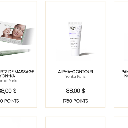
RTZ DE MASSAGE
ALPHA-CONTOUR
PA
YON-KA
N
Yonka Paris
onka Paris
38,00 $
88,00 $
0 POINTS
1760 POINTS