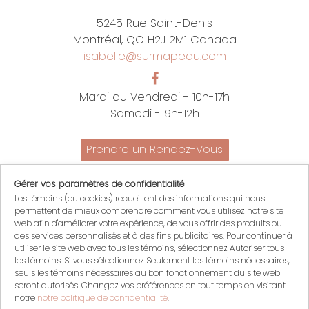
5245 Rue Saint-Denis
Montréal, QC H2J 2M1 Canada
isabelle@surmapeau.com
Mardi au Vendredi - 10h-17h
Samedi - 9h-12h
Prendre un Rendez-Vous
Promotions
Gérer vos paramètres de confidentialité
Nous joindre
Les témoins (ou cookies) recueillent des informations qui nous
Politiques
permettent de mieux comprendre comment vous utilisez notre site
English
web afin d'améliorer votre expérience, de vous offrir des produits ou
des services personnalisés et à des fins publicitaires. Pour continuer à
Mon compte
utiliser le site web avec tous les témoins, sélectionnez Autoriser tous
les témoins. Si vous sélectionnez Seulement les témoins nécessaires,
Mon panier
seuls les témoins nécessaires au bon fonctionnement du site web
Se connecter
seront autorisés. Changez vos préférences en tout temps en visitant
S'inscrire
notre
notre politique de confidentialité
.