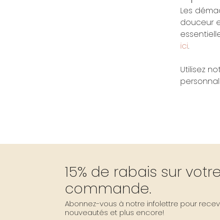
Les démaq
douceur et
essentiel
ici
.
Utilisez n
personnali
15% de rabais sur vot
commande.
Abonnez-vous à notre infolettre pour recevo
nouveautés et plus encore!