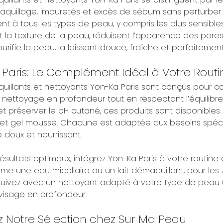
aquillage, impuretés et excès de sébum sans perturber l’
t à tous les types de peau, y compris les plus sensibles
 la texture de la peau, réduisent l’apparence des pores e
purifie la peau, la laissant douce, fraîche et parfaitemen
Paris: Le Complément Idéal à Votre Routi
uillants et nettoyants Yon-Ka Paris sont conçus pour co
n nettoyage en profondeur tout en respectant l’équilibre
s et préserver le pH cutané, ces produits sont disponibles 
e et gel mousse. Chacune est adaptée aux besoins spéc
 doux et nourrissant.
résultats optimaux, intégrez Yon-Ka Paris à votre routi
e une eau micellaire ou un lait démaquillant, pour les zo
suivez avec un nettoyant adapté à votre type de peau (
e visage en profondeur.
z Notre Sélection chez Sur Ma Peau