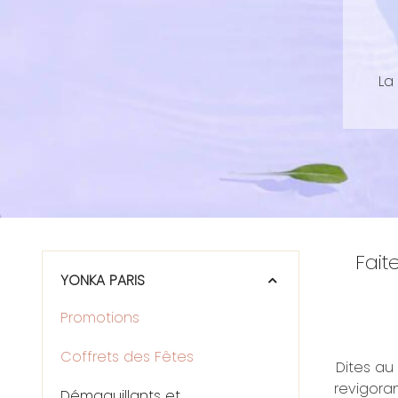
La
Fait
YONKA PARIS
Promotions
Coffrets des Fêtes
Dites au
revigoran
Démaquillants et