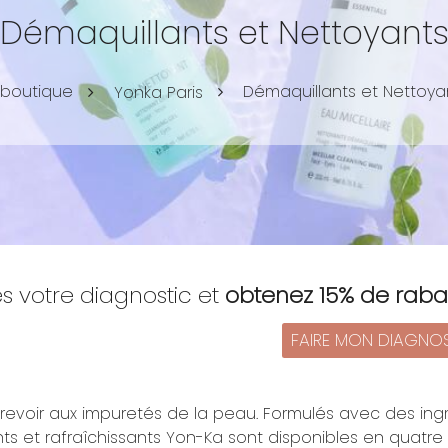
Démaquillants et Nettoyant
 boutique
Démaquillants et Nettoya
Yonka Paris
es votre diagnostic et
obtenez 15% de raba
FAIRE MON DIAGNO
 revoir aux impuretés de la peau. Formulés avec des ingr
ts et rafraîchissants Yon-Ka sont disponibles en quatre