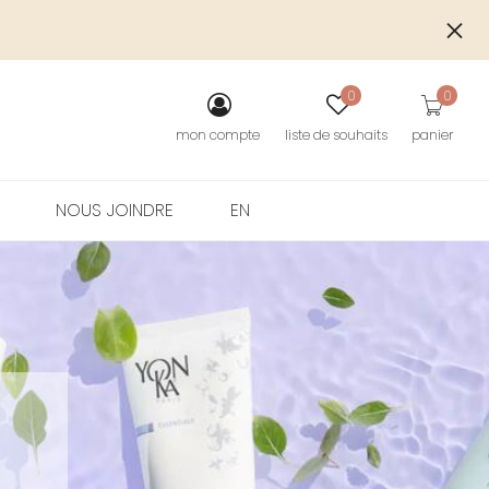
S
0
0
mon compte
liste de souhaits
panier
NOUS JOINDRE
EN