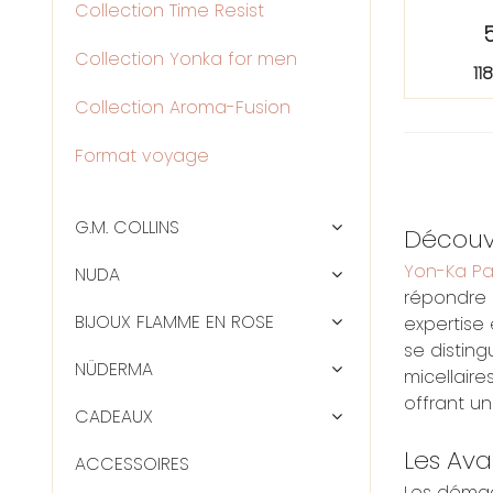
Collection Time Resist
Collection Yonka for men
11
Collection Aroma-Fusion
Format voyage
G.M. COLLINS
Découvr
Yon-Ka Pa
NUDA
répondre 
BIJOUX FLAMME EN ROSE
expertise
se distin
NÜDERMA
micellaire
offrant un
CADEAUX
Les Ava
ACCESSOIRES
Les démaqu