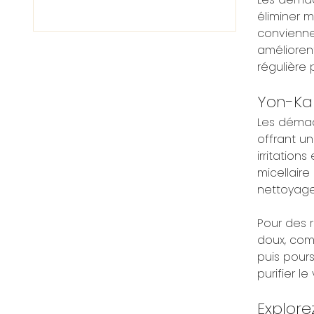
éliminer m
conviennen
améliorent
régulière 
Yon-Ka 
Les démaq
offrant u
irritation
micellair
nettoyage
Pour des 
doux, comm
puis pour
purifier l
Explore