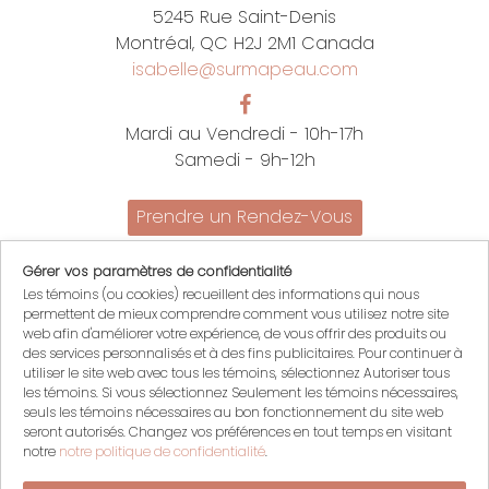
5245 Rue Saint-Denis
Montréal, QC H2J 2M1 Canada
isabelle@surmapeau.com
Mardi au Vendredi - 10h-17h
Samedi - 9h-12h
Prendre un Rendez-Vous
Promotions
Gérer vos paramètres de confidentialité
Nous joindre
Les témoins (ou cookies) recueillent des informations qui nous
Politiques
permettent de mieux comprendre comment vous utilisez notre site
English
web afin d'améliorer votre expérience, de vous offrir des produits ou
des services personnalisés et à des fins publicitaires. Pour continuer à
Mon compte
utiliser le site web avec tous les témoins, sélectionnez Autoriser tous
les témoins. Si vous sélectionnez Seulement les témoins nécessaires,
Mon panier
seuls les témoins nécessaires au bon fonctionnement du site web
Se connecter
seront autorisés. Changez vos préférences en tout temps en visitant
S'inscrire
notre
notre politique de confidentialité
.