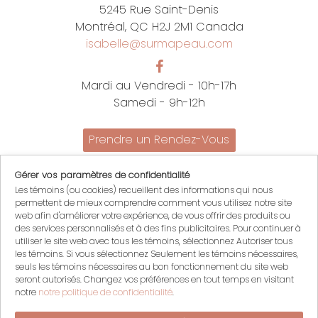
5245 Rue Saint-Denis
Montréal, QC H2J 2M1 Canada
isabelle@surmapeau.com
Mardi au Vendredi - 10h-17h
Samedi - 9h-12h
Prendre un Rendez-Vous
Promotions
Gérer vos paramètres de confidentialité
Nous joindre
Les témoins (ou cookies) recueillent des informations qui nous
Politiques
permettent de mieux comprendre comment vous utilisez notre site
English
web afin d'améliorer votre expérience, de vous offrir des produits ou
des services personnalisés et à des fins publicitaires. Pour continuer à
Mon compte
utiliser le site web avec tous les témoins, sélectionnez Autoriser tous
les témoins. Si vous sélectionnez Seulement les témoins nécessaires,
Mon panier
seuls les témoins nécessaires au bon fonctionnement du site web
Se connecter
seront autorisés. Changez vos préférences en tout temps en visitant
S'inscrire
notre
notre politique de confidentialité
.