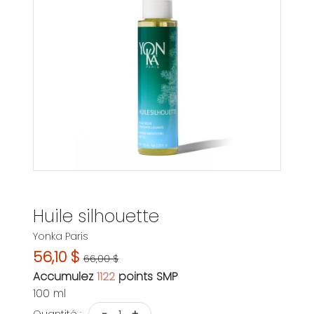
Huile silhouette
Yonka Paris
56,10 $
66,00 $
Accumulez
1122
points SMP
100 ml
-
+