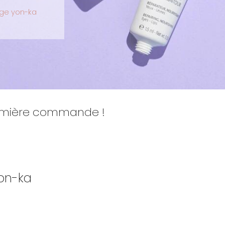
ge yon-ka
remière commande !
on-ka