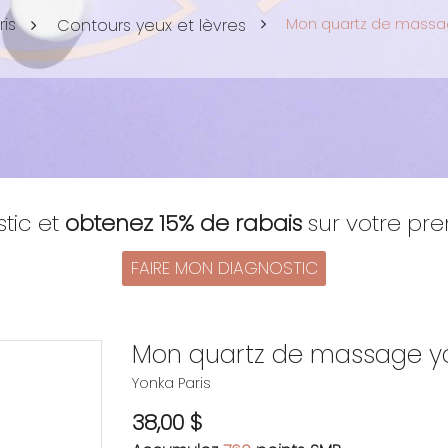
is
Mon quartz de massa
Contours yeux et lèvres
stic et
obtenez 15% de rabais
sur votre p
FAIRE MON DIAGNOSTIC
Mon quartz de massage y
Yonka Paris
38,00 $