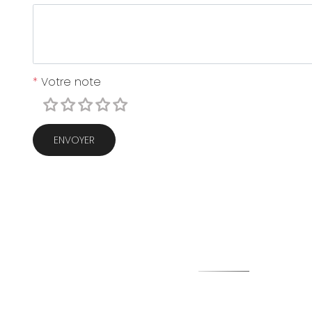
*
Votre note
ENVOYER