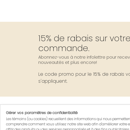
15% de rabais sur vot
commande.
Abonnez-vous à notre infolettre pour recevo
nouveautés et plus encore!
Le code promo pour le 15% de rabais vou
s'appliquent.
Gérer vos paramètres de confidentialité
Se présenter sur Rendez-
Les témoins (ou cookies) recueillent des informations qui nous permette
seulement
comprendre comment vous utilisez notre site web afin d'améliorer votre e
offrir des produits ou des services personnalisés et à des fins publicitaires