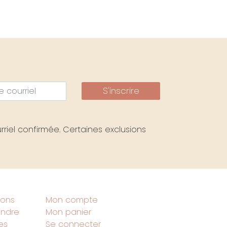
S'inscrire
riel confirmée. Certaines exclusions
ions
Mon compte
indre
Mon panier
ues
Se connecter