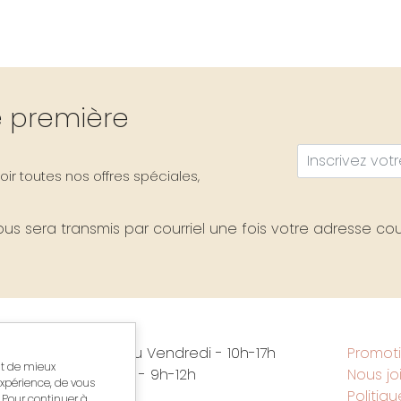
re première
ir toutes nos offres spéciales,
s sera transmis par courriel une fois votre adresse cour
vous
Mardi au Vendredi - 10h-17h
Promot
nt de mieux
Samedi - 9h-12h
Nous jo
xpérience, de vous
Politiq
. Pour continuer à