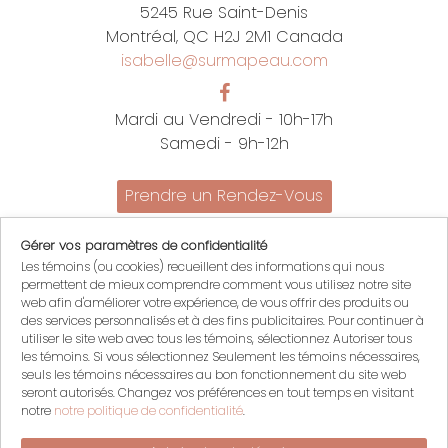
5245 Rue Saint-Denis
Montréal, QC H2J 2M1 Canada
isabelle@surmapeau.com
Mardi au Vendredi - 10h-17h
Samedi - 9h-12h
Prendre un Rendez-Vous
Promotions
Gérer vos paramètres de confidentialité
Nous joindre
Les témoins (ou cookies) recueillent des informations qui nous
Politiques
permettent de mieux comprendre comment vous utilisez notre site
English
web afin d'améliorer votre expérience, de vous offrir des produits ou
des services personnalisés et à des fins publicitaires. Pour continuer à
Mon compte
utiliser le site web avec tous les témoins, sélectionnez Autoriser tous
les témoins. Si vous sélectionnez Seulement les témoins nécessaires,
Mon panier
seuls les témoins nécessaires au bon fonctionnement du site web
Se connecter
seront autorisés. Changez vos préférences en tout temps en visitant
S'inscrire
notre
notre politique de confidentialité
.