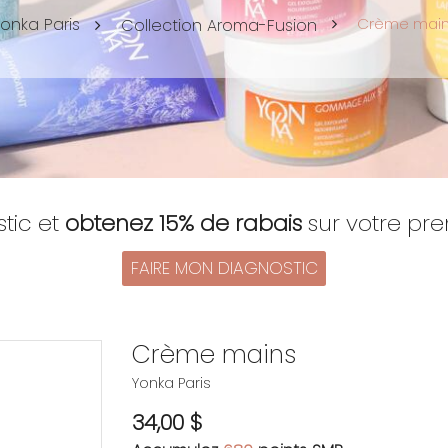
onka Paris
Crème mai
Collection Aroma-Fusion
stic et
obtenez 15% de rabais
sur votre p
FAIRE MON DIAGNOSTIC
Crème mains
Yonka Paris
34,00 $