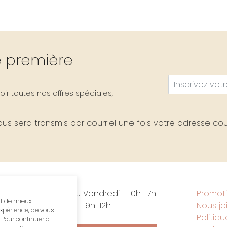
re première
ir toutes nos offres spéciales,
s sera transmis par courriel une fois votre adresse cour
vous
Mardi au Vendredi - 10h-17h
Promot
nt de mieux
Samedi - 9h-12h
Nous jo
xpérience, de vous
Politiq
. Pour continuer à