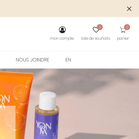
S
0
0
mon compte
liste de souhaits
panier
NOUS JOINDRE
EN