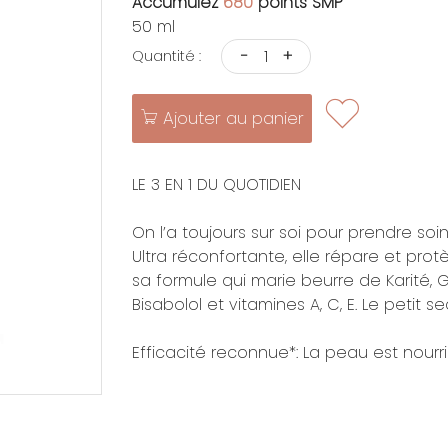
Accumulez
680
points SMP
50 ml
-
+
Quantité :
Ajouter au panier
LE 3 EN 1 DU QUOTIDIEN
On l’a toujours sur soi pour prendre soi
Ultra réconfortante, elle répare et pro
sa formule qui marie beurre de Karité, G
Bisabolol et vitamines A, C, E. Le petit 
Efficacité reconnue*: La peau est nourr