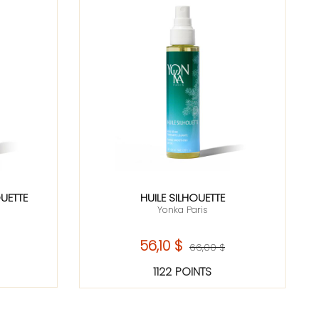
UETTE
HUILE SILHOUETTE
Yonka Paris
56,10 $
66,00 $
1122 POINTS