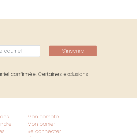
S'inscrire
riel confirmée. Certaines exclusions
ions
Mon compte
indre
Mon panier
ues
Se connecter