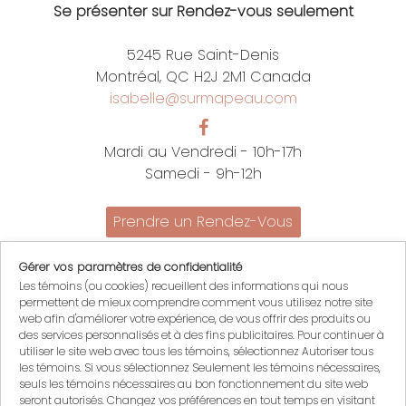
Se présenter sur Rendez-vous seulement
5245 Rue Saint-Denis
Montréal, QC H2J 2M1 Canada
isabelle@surmapeau.com
Mardi au Vendredi - 10h-17h
Samedi - 9h-12h
Prendre un Rendez-Vous
Promotions
Gérer vos paramètres de confidentialité
Nous joindre
Les témoins (ou cookies) recueillent des informations qui nous
Politiques
permettent de mieux comprendre comment vous utilisez notre site
English
web afin d'améliorer votre expérience, de vous offrir des produits ou
des services personnalisés et à des fins publicitaires. Pour continuer à
Mon compte
utiliser le site web avec tous les témoins, sélectionnez Autoriser tous
Mon panier
les témoins. Si vous sélectionnez Seulement les témoins nécessaires,
seuls les témoins nécessaires au bon fonctionnement du site web
Se connecter
seront autorisés. Changez vos préférences en tout temps en visitant