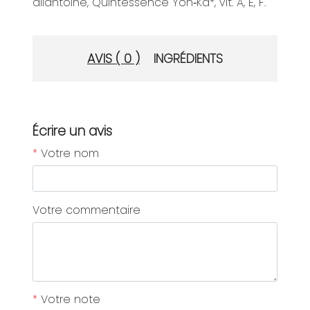
allantoïne, Quintessence Yon‑Ka*, vit. A, E, F.
AVIS ( 0 )
INGRÉDIENTS
Écrire un avis
*
Votre nom
Votre commentaire
*
Votre note