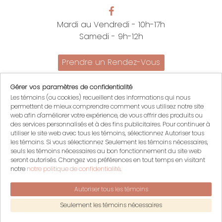
Mardi au Vendredi - 10h-17h
Samedi - 9h-12h
Prendre un Rendez-Vous
Promotions
Gérer vos paramètres de confidentialité
Nous joindre
Les témoins (ou cookies) recueillent des informations qui nous
Politiques
permettent de mieux comprendre comment vous utilisez notre site
English
web afin d'améliorer votre expérience, de vous offrir des produits ou
des services personnalisés et à des fins publicitaires. Pour continuer à
Mon compte
utiliser le site web avec tous les témoins, sélectionnez Autoriser tous
les témoins. Si vous sélectionnez Seulement les témoins nécessaires,
Mon panier
seuls les témoins nécessaires au bon fonctionnement du site web
Se connecter
seront autorisés. Changez vos préférences en tout temps en visitant
S'inscrire
notre
notre politique de confidentialité
.
Autoriser tous les témoins
© 2026 Sur ma peau, Tous droits réservés
Seulement les témoins nécessaires