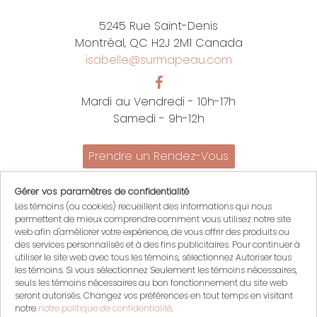
5245 Rue Saint-Denis
Montréal, QC H2J 2M1 Canada
isabelle@surmapeau.com
Mardi au Vendredi - 10h-17h
Samedi - 9h-12h
Prendre un Rendez-Vous
Promotions
Gérer vos paramètres de confidentialité
Nous joindre
Les témoins (ou cookies) recueillent des informations qui nous
Politiques
permettent de mieux comprendre comment vous utilisez notre site
English
web afin d'améliorer votre expérience, de vous offrir des produits ou
des services personnalisés et à des fins publicitaires. Pour continuer à
Mon compte
utiliser le site web avec tous les témoins, sélectionnez Autoriser tous
Mon panier
les témoins. Si vous sélectionnez Seulement les témoins nécessaires,
seuls les témoins nécessaires au bon fonctionnement du site web
Se connecter
seront autorisés. Changez vos préférences en tout temps en visitant
S'inscrire
notre
notre politique de confidentialité
.