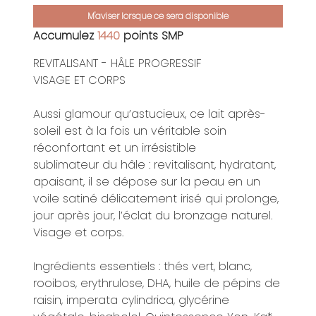
M'aviser lorsque ce sera disponible
Accumulez
1440
points SMP
REVITALISANT - HÂLE PROGRESSIF
VISAGE ET CORPS
Aussi glamour qu’astucieux, ce lait après-
soleil est à la fois un véritable soin
réconfortant et un irrésistible
sublimateur du hâle : revitalisant, hydratant,
apaisant, il se dépose sur la peau en un
voile satiné délicatement irisé qui prolonge,
jour après jour, l’éclat du bronzage naturel.
Visage et corps.
Ingrédients essentiels : thés vert, blanc,
rooibos, erythrulose, DHA, huile de pépins de
raisin, imperata cylindrica, glycérine