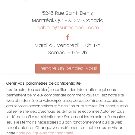
5245 Rue Saint-Denis
Montréal, QC H2J 2M1 Canada
isabelle@surmapeau.com
Mardi au Vendredi - 10h-17h
Samedi - 9h-12h
Prendre un Rendez-Vous
Promotions
Gérer vos paramètres de confidentialité
Nous joindre
Les témoins (ou cookies) recueillent des informations qui nous
Politiques
permettent de mieux comprendre comment vous utilisez notre site
English
web afin d'améliorer votre expérience, de vous offrir des produits ou
des services personnalisés et à des fins publicitaires. Pour continuer à
Mon compte
utiliser le site web avec tous les témoins, sélectionnez Autoriser tous
les témoins. Si vous sélectionnez Seulement les témoins nécessaires,
Mon panier
seuls les témoins nécessaires au bon fonctionnement du site web
Se connecter
seront autorisés. Changez vos préférences en tout temps en visitant
S'inscrire
notre
notre politique de confidentialité
.