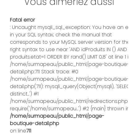
Vous aimeriez aussi
Fatal error
: Uncaught mysqli_sql_exception: You have an error
in your SQL syntax; check the manual that
corresponds to your MySQL server version for the
right syntax to use near 'AND idProduits IN () AND
produits.etat=1 ORDER BY rand() LIMIT 0,8' at line 1 in
/home/surmapeau/public_html/page-boutique-
detail.php:711 Stack trace: #0
/home/surmapeau/public_html/page-boutique-
detail.php(711): mysqli_query(Object(mysqli), 'SELECT
distinct...') #1
/home/surmapeau/public_html/redirections.php(373)
require('/home/surmapeau...') #2 {main} thrown in
/home/surmapeau/public_html/page-
boutique-detail.php
on line
711