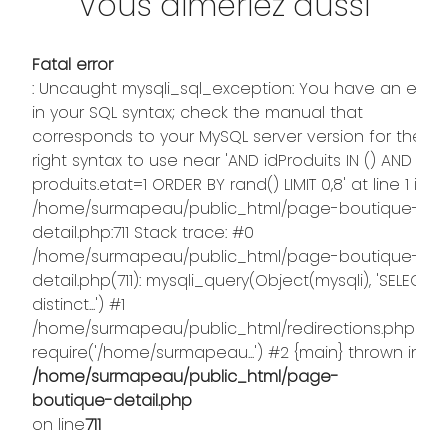
Vous aimeriez aussi
Fatal error
: Uncaught mysqli_sql_exception: You have an error
in your SQL syntax; check the manual that
corresponds to your MySQL server version for the
right syntax to use near 'AND idProduits IN () AND
produits.etat=1 ORDER BY rand() LIMIT 0,8' at line 1 in
/home/surmapeau/public_html/page-boutique-
detail.php:711 Stack trace: #0
/home/surmapeau/public_html/page-boutique-
detail.php(711): mysqli_query(Object(mysqli), 'SELECT
distinct...') #1
/home/surmapeau/public_html/redirections.php(373)
require('/home/surmapeau...') #2 {main} thrown in
/home/surmapeau/public_html/page-
boutique-detail.php
on line
711