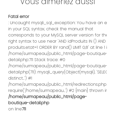
Vous aimeriez aussi
Fatal error
: Uncaught mysqli_sql_exception: You have an error
in your SQL syntax; check the manual that
corresponds to your MySQL server version for the
right syntax to use near 'AND idProduits IN () AND
produits.etat=1 ORDER BY rand() LIMIT 0,8' at line 1 in
/home/surmapeau/public_html/page-boutique-
detail.php:711 Stack trace: #0
/home/surmapeau/public_html/page-boutique-
detail.php(711): mysqli_query(Object(mysqli), 'SELECT
distinct...') #1
/home/surmapeau/public_html/redirections.php(373)
require('/home/surmapeau...') #2 {main} thrown in
/home/surmapeau/public_html/page-
boutique-detail.php
on line
711